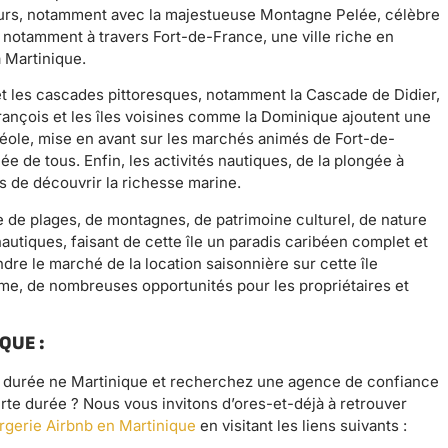
urs, notamment avec la majestueuse Montagne Pelée, célèbre
me notamment à travers Fort-de-France, une ville riche en
a Martinique.
et les cascades pittoresques, notamment la Cascade de Didier,
 François et les îles voisines comme la Dominique ajoutent une
réole, mise en avant sur les marchés animés de Fort-de-
e de tous. Enfin, les activités nautiques, de la plongée à
rs de découvrir la richesse marine.
 de plages, de montagnes, de patrimoine culturel, de nature
nautiques, faisant de cette île un paradis caribéen complet et
dre le marché de la location saisonnière sur cette île
me, de nombreuses opportunités pour les propriétaires et
QUE :
te durée ne Martinique et recherchez une agence de confiance
rte durée ? Nous vous invitons d’ores-et-déjà à retrouver
rgerie Airbnb en Martinique
en visitant les liens suivants :