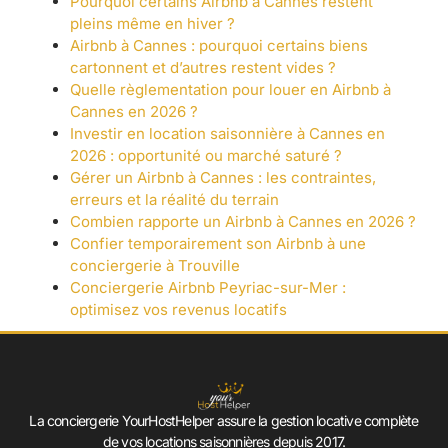
Pourquoi certains Airbnb à Cannes restent
pleins même en hiver ?
Airbnb à Cannes : pourquoi certains biens
cartonnent et d’autres restent vides ?
Quelle règlementation pour louer en Airbnb à
Cannes en 2026 ?
Investir en location saisonnière à Cannes en
2026 : opportunité ou marché saturé ?
Gérer un Airbnb à Cannes : les contraintes,
erreurs et la réalité du terrain
Combien rapporte un Airbnb à Cannes en 2026 ?
Confier temporairement son Airbnb à une
conciergerie à Trouville
Conciergerie Airbnb Peyriac-sur-Mer :
optimisez vos revenus locatifs
La conciergerie YourHostHelper assure la gestion locative complète
de vos locations saisonnières depuis 2017.