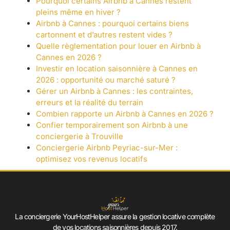
Pourquoi certains Airbnb à Cannes restent
pleins même en hiver ?
Airbnb à Cannes : pourquoi certains biens
cartonnent et d’autres restent vides ?
Quelle règlementation pour louer en Airbnb à
Cannes en 2026 ?
Investir en location saisonnière à Cannes en
2026 : opportunité ou marché saturé ?
Gérer un Airbnb à Cannes : les contraintes,
erreurs et la réalité du terrain
Combien rapporte un Airbnb à Cannes en 2026 ?
Confier temporairement son Airbnb à une
conciergerie à Trouville
Conciergerie Airbnb Peyriac-sur-Mer :
optimisez vos revenus locatifs
La conciergerie YourHostHelper assure la gestion locative complète
de vos locations saisonnières depuis 2017.