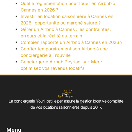
Quelle règlementation pour louer en Airbnb à
Cannes en 2026 ?
Investir en location saisonnière à Cannes en
2026 : opportunité ou marché saturé ?
Gérer un Airbnb à Cannes : les contraintes,
erreurs et la réalité du terrain
Combien rapporte un Airbnb à Cannes en 2026 ?
Confier temporairement son Airbnb à une
conciergerie à Trouville
Conciergerie Airbnb Peyriac-sur-Mer :
optimisez vos revenus locatifs
La conciergerie YourHostHelper assure la gestion locative complète
de vos locations saisonnières depuis 2017.
Menu