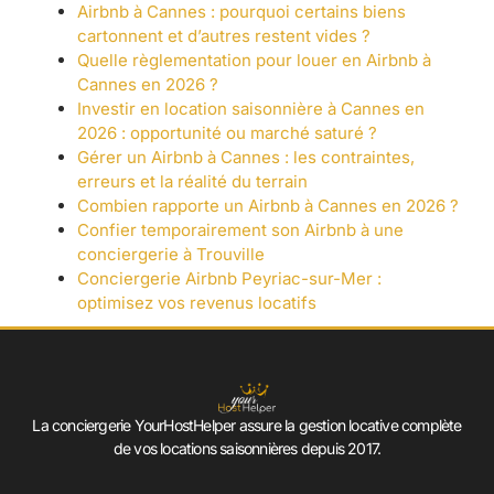
Airbnb à Cannes : pourquoi certains biens
cartonnent et d’autres restent vides ?
Quelle règlementation pour louer en Airbnb à
Cannes en 2026 ?
Investir en location saisonnière à Cannes en
2026 : opportunité ou marché saturé ?
Gérer un Airbnb à Cannes : les contraintes,
erreurs et la réalité du terrain
Combien rapporte un Airbnb à Cannes en 2026 ?
Confier temporairement son Airbnb à une
conciergerie à Trouville
Conciergerie Airbnb Peyriac-sur-Mer :
optimisez vos revenus locatifs
La conciergerie YourHostHelper assure la gestion locative complète
de vos locations saisonnières depuis 2017.