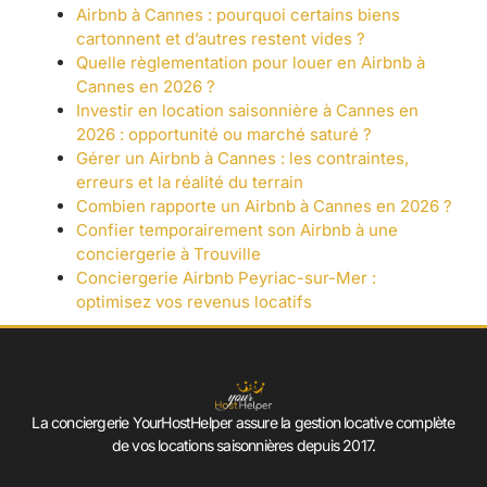
Airbnb à Cannes : pourquoi certains biens
cartonnent et d’autres restent vides ?
Quelle règlementation pour louer en Airbnb à
Cannes en 2026 ?
Investir en location saisonnière à Cannes en
2026 : opportunité ou marché saturé ?
Gérer un Airbnb à Cannes : les contraintes,
erreurs et la réalité du terrain
Combien rapporte un Airbnb à Cannes en 2026 ?
Confier temporairement son Airbnb à une
conciergerie à Trouville
Conciergerie Airbnb Peyriac-sur-Mer :
optimisez vos revenus locatifs
La conciergerie YourHostHelper assure la gestion locative complète
de vos locations saisonnières depuis 2017.