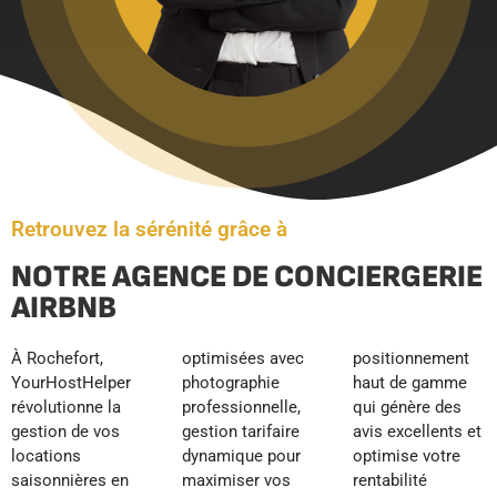
Retrouvez la sérénité grâce à
NOTRE AGENCE DE CONCIERGERIE
AIRBNB
À Rochefort,
optimisées avec
positionnement
YourHostHelper
photographie
haut de gamme
révolutionne la
professionnelle,
qui génère des
gestion de vos
gestion tarifaire
avis excellents et
locations
dynamique pour
optimise votre
saisonnières en
maximiser vos
rentabilité