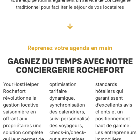
Notre équipe fournit également un service de conciergerie
traditionnel pour faciliter le séjour de vos locataires
Reprenez votre agenda en main
GAGNEZ DU TEMPS AVEC NOTRE
CONCIERGERIE ROCHEFORT
YourHostHelper
optimisation
standards
Rochefort
tarifaire
hôteliers qui
révolutionne la
dynamique,
garantissent
gestion locative
synchronisation
d’excellents avis
saisonnière en
des calendriers,
clients et un
offrant aux
suivi personnalisé
positionnement
propriétaires une
des voyageurs,
haut de gamme.
solution complète
check-in/check-
Les entrepreneurs
qui leur permet de
out automatisés,
immobiliers