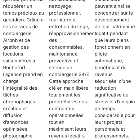
récupérer un
nettoyage
peuvent ainsi se
temps précieux au
professionnel,
concentrer sur le
quotidien. Grâce à
fourniture et
développement
ses services de
entretien du linge,
de leur patrimoine
conciergerie
réapprovisionnement
locatif pendant
Airbnb et de
des
que leurs biens
gestion des
consommables,
fonctionnent en
locations
maintenance
pilote
saisonnières à
préventive et
automatique,
Rochefort,
service de
bénéficiant de
l’agence prend en
conciergerie 24/7.
revenus
charge
Cette approche
sécurisés, d’une
l’intégralité des
clé en main libère
réduction
tâches
totalement les
significative du
chronophages :
propriétaires des
stress et d’un gain
création et
contraintes
de temps
diffusion
opérationnelles
considérable pour
d’annonces
tout en
leurs projets
optimisées,
maximisant leurs
personnels et
photographie
revenus locatifs
professionnels.