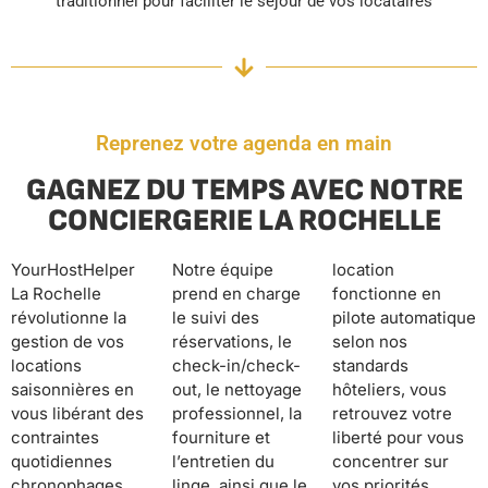
traditionnel pour faciliter le séjour de vos locataires
Reprenez votre agenda en main
GAGNEZ DU TEMPS AVEC NOTRE
CONCIERGERIE LA ROCHELLE
YourHostHelper
Notre équipe
location
La Rochelle
prend en charge
fonctionne en
révolutionne la
le suivi des
pilote automatique
gestion de vos
réservations, le
selon nos
locations
check-in/check-
standards
saisonnières en
out, le nettoyage
hôteliers, vous
vous libérant des
professionnel, la
retrouvez votre
contraintes
fourniture et
liberté pour vous
quotidiennes
l’entretien du
concentrer sur
chronophages.
linge, ainsi que le
vos priorités