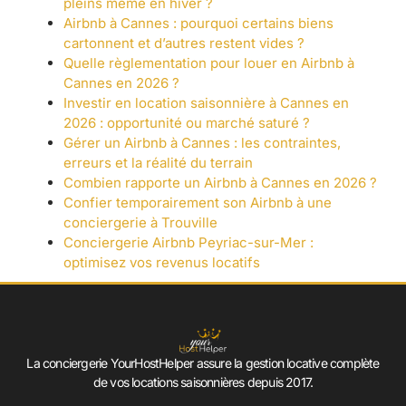
pleins même en hiver ?
Airbnb à Cannes : pourquoi certains biens
cartonnent et d’autres restent vides ?
Quelle règlementation pour louer en Airbnb à
Cannes en 2026 ?
Investir en location saisonnière à Cannes en
2026 : opportunité ou marché saturé ?
Gérer un Airbnb à Cannes : les contraintes,
erreurs et la réalité du terrain
Combien rapporte un Airbnb à Cannes en 2026 ?
Confier temporairement son Airbnb à une
conciergerie à Trouville
Conciergerie Airbnb Peyriac-sur-Mer :
optimisez vos revenus locatifs
La conciergerie YourHostHelper assure la gestion locative complète
de vos locations saisonnières depuis 2017.