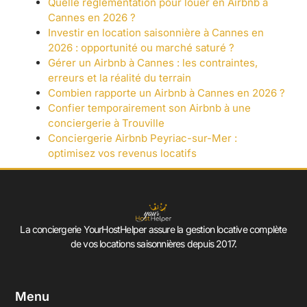
Quelle règlementation pour louer en Airbnb à
Cannes en 2026 ?
Investir en location saisonnière à Cannes en
2026 : opportunité ou marché saturé ?
Gérer un Airbnb à Cannes : les contraintes,
erreurs et la réalité du terrain
Combien rapporte un Airbnb à Cannes en 2026 ?
Confier temporairement son Airbnb à une
conciergerie à Trouville
Conciergerie Airbnb Peyriac-sur-Mer :
optimisez vos revenus locatifs
La conciergerie YourHostHelper assure la gestion locative complète
de vos locations saisonnières depuis 2017.
Menu