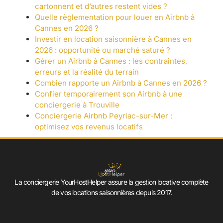
cartonnent et d’autres restent vides ?
Quelle règlementation pour louer en Airbnb à
Cannes en 2026 ?
Investir en location saisonnière à Cannes en
2026 : opportunité ou marché saturé ?
Gérer un Airbnb à Cannes : les contraintes,
erreurs et la réalité du terrain
Combien rapporte un Airbnb à Cannes en 2026 ?
Confier temporairement son Airbnb à une
conciergerie à Trouville
Conciergerie Airbnb Peyriac-sur-Mer :
optimisez vos revenus locatifs
La conciergerie YourHostHelper assure la gestion locative complète
de vos locations saisonnières depuis 2017.