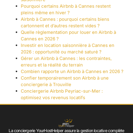
Pourquoi certains Airbnb à Cannes restent
pleins même en hiver ?
Airbnb à Cannes : pourquoi certains biens
cartonnent et d’autres restent vides ?
Quelle règlementation pour louer en Airbnb à
Cannes en 2026 ?
Investir en location saisonnière à Cannes en
2026 : opportunité ou marché saturé ?
Gérer un Airbnb à Cannes : les contraintes,
erreurs et la réalité du terrain
Combien rapporte un Airbnb à Cannes en 2026 ?
Confier temporairement son Airbnb à une
conciergerie à Trouville
Conciergerie Airbnb Peyriac-sur-Mer :
optimisez vos revenus locatifs
La conciergerie YourHostHelper assure la gestion locative complète