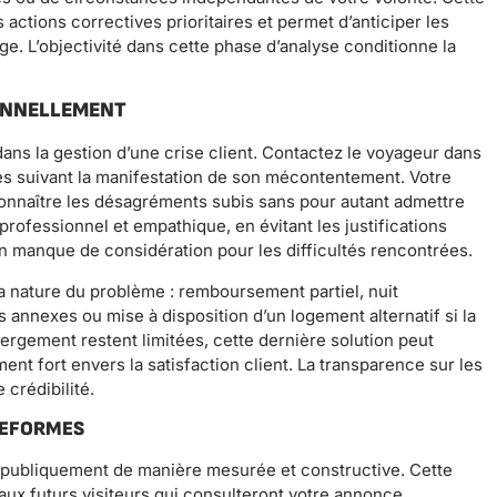
s actions correctives prioritaires et permet d’anticiper les
ge. L’objectivité dans cette phase d’analyse conditionne la
ONNELLEMENT
dans la gestion d’une crise client. Contactez le voyageur dans
res suivant la manifestation de son mécontentement. Votre
onnaître les désagréments subis sans pour autant admettre
professionnel et empathique, en évitant les justifications
 manque de considération pour les difficultés rencontrées.
a nature du problème : remboursement partiel, nuit
s annexes ou mise à disposition d’un logement alternatif si la
bergement restent limitées, cette dernière solution peut
t fort envers la satisfaction client. La transparence sur les
crédibilité.
TEFORMES
z publiquement de manière mesurée et constructive. Cette
’aux futurs visiteurs qui consulteront votre annonce.