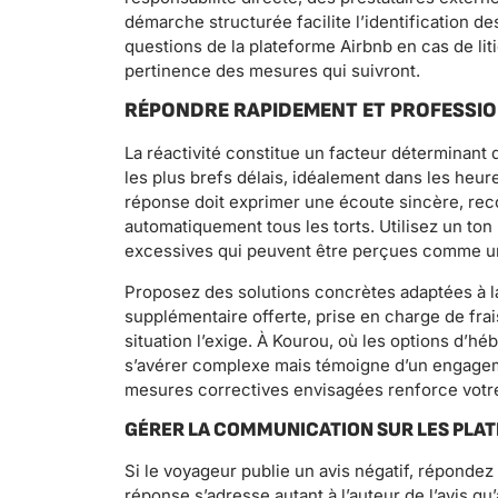
démarche structurée facilite l’identification de
questions de la plateforme Airbnb en cas de liti
pertinence des mesures qui suivront.
RÉPONDRE RAPIDEMENT ET PROFESSI
La réactivité constitue un facteur déterminant 
les plus brefs délais, idéalement dans les heu
réponse doit exprimer une écoute sincère, rec
automatiquement tous les torts. Utilisez un ton 
excessives qui peuvent être perçues comme un
Proposez des solutions concrètes adaptées à l
supplémentaire offerte, prise en charge de frai
situation l’exige. À Kourou, où les options d’hé
s’avérer complexe mais témoigne d’un engagemen
mesures correctives envisagées renforce votre 
GÉRER LA COMMUNICATION SUR LES PLA
Si le voyageur publie un avis négatif, réponde
réponse s’adresse autant à l’auteur de l’avis qu