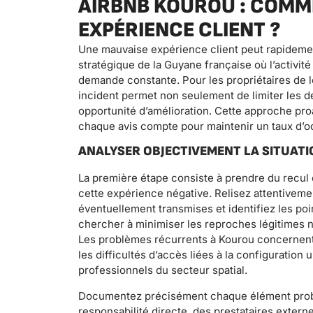
AIRBNB KOUROU : COMM
EXPÉRIENCE CLIENT ?
Une mauvaise expérience client peut rapidement
stratégique de la Guyane française où l’activit
demande constante. Pour les propriétaires de l
incident permet non seulement de limiter les d
opportunité d’amélioration. Cette approche pro
chaque avis compte pour maintenir un taux d’o
ANALYSER OBJECTIVEMENT LA SITUATI
La première étape consiste à prendre du recul 
cette expérience négative. Relisez attentiveme
éventuellement transmises et identifiez les poin
chercher à minimiser les reproches légitimes ni
Les problèmes récurrents à Kourou concernent so
les difficultés d’accès liées à la configuration
professionnels du secteur spatial.
Documentez précisément chaque élément problé
responsabilité directe, des prestataires exter