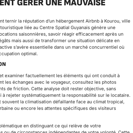
ENT GÉRER UNE MAUVAISE
 ternir la réputation d’un hébergement Airbnb à Kourou, ville
é touristique liée au Centre Spatial Guyanais génère une
ocations saisonnières, savoir réagir efficacement après un
égâts mais aussi de transformer une situation délicate en
active s’avère essentielle dans un marché concurrentiel où
ccupation optimal.
ON
et examiner factuellement les éléments qui ont conduit à
nt les échanges avec le voyageur, consultez les photos
ts de friction. Cette analyse doit rester objective, sans
 à rejeter systématiquement la responsabilité sur le locataire.
uvent la climatisation défaillante face au climat tropical,
 urbaine ou encore les attentes spécifiques des visiteurs
matique en distinguant ce qui relève de votre
nes ou de circonstances indépendantes de votre volonté. Cette