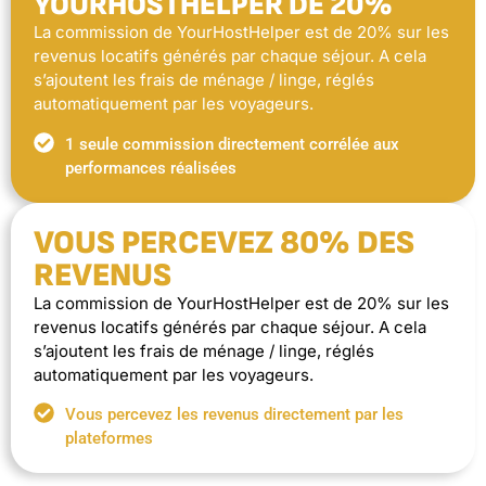
YOURHOSTHELPER DE 20%
La commission de YourHostHelper est de 20% sur les
revenus locatifs générés par chaque séjour. A cela
s’ajoutent les frais de ménage / linge, réglés
automatiquement par les voyageurs.
1 seule commission directement corrélée aux
performances réalisées
VOUS PERCEVEZ 80% DES
REVENUS
La commission de YourHostHelper est de 20% sur les
revenus locatifs générés par chaque séjour. A cela
s’ajoutent les frais de ménage / linge, réglés
automatiquement par les voyageurs.
Vous percevez les revenus directement par les
plateformes