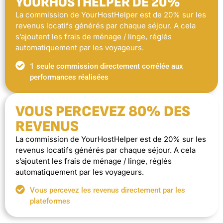
YOURHOSTHELPER DE 20%
La commission de YourHostHelper est de 20% sur les
revenus locatifs générés par chaque séjour. A cela
s’ajoutent les frais de ménage / linge, réglés
automatiquement par les voyageurs.
1 seule commission directement corrélée aux
performances réalisées
VOUS PERCEVEZ 80% DES
REVENUS
La commission de YourHostHelper est de 20% sur les
revenus locatifs générés par chaque séjour. A cela
s’ajoutent les frais de ménage / linge, réglés
automatiquement par les voyageurs.
Vous percevez les revenus directement par les
plateformes