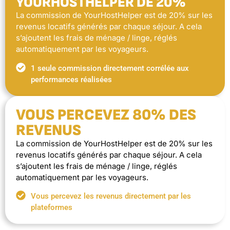
YOURHOSTHELPER DE 20%
La commission de YourHostHelper est de 20% sur les
revenus locatifs générés par chaque séjour. A cela
s’ajoutent les frais de ménage / linge, réglés
automatiquement par les voyageurs.
1 seule commission directement corrélée aux
performances réalisées
VOUS PERCEVEZ 80% DES
REVENUS
La commission de YourHostHelper est de 20% sur les
revenus locatifs générés par chaque séjour. A cela
s’ajoutent les frais de ménage / linge, réglés
automatiquement par les voyageurs.
Vous percevez les revenus directement par les
plateformes