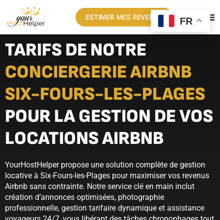
ESTIMER MES REVENUS
FR
TARIFS DE NOTRE
CONCIERGERIE AIRBNB
SIX-FOURS-LES-PLAGES
POUR LA GESTION DE VOS
LOCATIONS AIRBNB
YourHostHelper propose une solution complète de gestion
locative à Six-Fours-les-Plages pour maximiser vos revenus
Airbnb sans contrainte. Notre service clé en main inclut
création d’annonces optimisées, photographie
professionnelle, gestion tarifaire dynamique et assistance
voyageurs 24/7, vous libérant des tâches chronophages tout