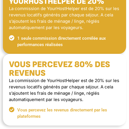
YOURHOSTHELPER DE 20%
La commission de YourHostHelper est de 20% sur les
revenus locatifs générés par chaque séjour. A cela
s’ajoutent les frais de ménage / linge, réglés
automatiquement par les voyageurs.
1 seule commission directement corrélée aux
performances réalisées
VOUS PERCEVEZ 80% DES
REVENUS
La commission de YourHostHelper est de 20% sur les
revenus locatifs générés par chaque séjour. A cela
s’ajoutent les frais de ménage / linge, réglés
automatiquement par les voyageurs.
Vous percevez les revenus directement par les
plateformes