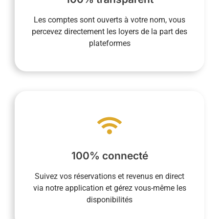
revenus locatifs et nous reversez le montant
Les comptes sont ouverts à votre nom, vous
permettent d’être le destinataire direct des
percevez directement les loyers de la part des
Les comptes ouverts à votre nom vous
plateformes
La transparence est essentielle pour nous.
vous faciliter la vie.
à toutes les étapes de la vie quotidienne pour
fonctionnement intègre la dématérialisation
100% connecté
présence sur place n’est pas requise et notre
logement partout et tout le temps. Votre
Suivez vos réservations et revenus en direct
vous permet de suivre la vie de votre
via notre application et gérez vous-même les
Notre service de conciergerie 100% connecté
disponibilités