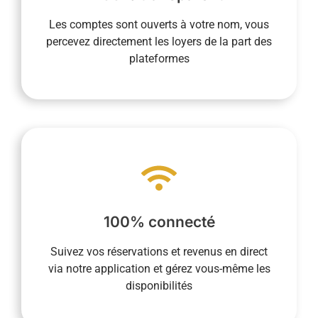
revenus locatifs et nous reversez le montant
Les comptes sont ouverts à votre nom, vous
permettent d’être le destinataire direct des
percevez directement les loyers de la part des
Les comptes ouverts à votre nom vous
plateformes
La transparence est essentielle pour nous.
vous faciliter la vie.
à toutes les étapes de la vie quotidienne pour
fonctionnement intègre la dématérialisation
100% connecté
présence sur place n’est pas requise et notre
logement partout et tout le temps. Votre
Suivez vos réservations et revenus en direct
vous permet de suivre la vie de votre
via notre application et gérez vous-même les
Notre service de conciergerie 100% connecté
disponibilités