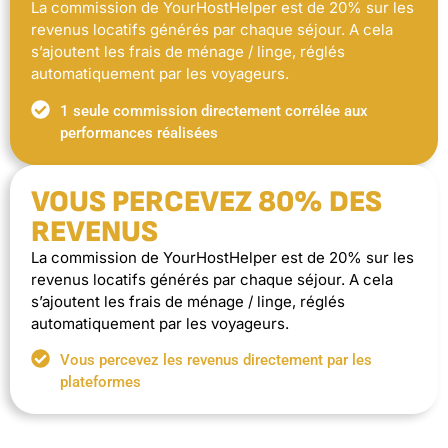
La commission de YourHostHelper est de 20% sur les
revenus locatifs générés par chaque séjour. A cela
s’ajoutent les frais de ménage / linge, réglés
automatiquement par les voyageurs.
1 seule commission directement corrélée aux
performances réalisées
VOUS PERCEVEZ 80% DES
REVENUS
La commission de YourHostHelper est de 20% sur les
revenus locatifs générés par chaque séjour. A cela
s’ajoutent les frais de ménage / linge, réglés
automatiquement par les voyageurs.
Vous percevez les revenus directement par les
plateformes