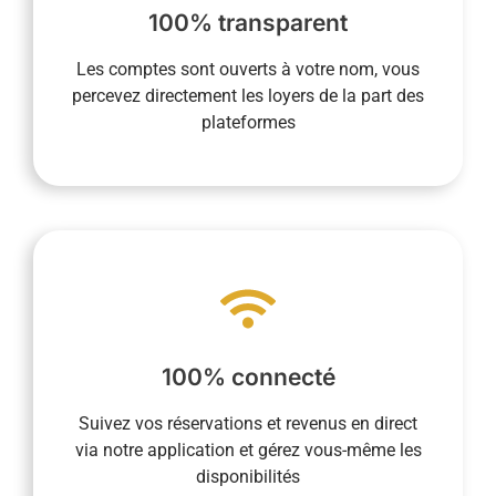
de la commission dans un second temps. De
100% transparent
revenus locatifs et nous reversez le montant
Les comptes sont ouverts à votre nom, vous
permettent d’être le destinataire direct des
percevez directement les loyers de la part des
Les comptes ouverts à votre nom vous
plateformes
La transparence est essentielle pour nous.
vous faciliter la vie.
à toutes les étapes de la vie quotidienne pour
fonctionnement intègre la dématérialisation
100% connecté
présence sur place n’est pas requise et notre
logement partout et tout le temps. Votre
Suivez vos réservations et revenus en direct
vous permet de suivre la vie de votre
via notre application et gérez vous-même les
Notre service de conciergerie 100% connecté
disponibilités