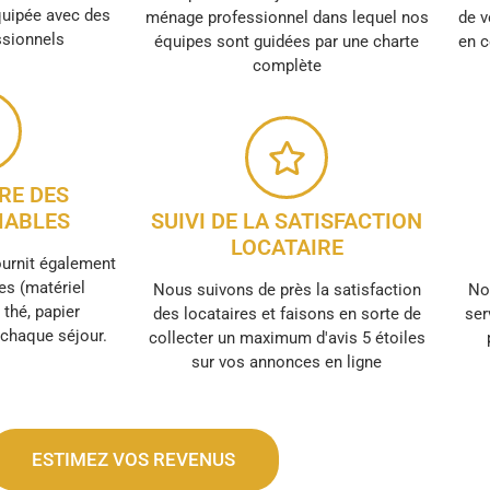
quipée avec des
ménage professionnel dans lequel nos
de v
ssionnels
équipes sont guidées par une charte
en c
complète
RE DES
ABLES
SUIVI DE LA SATISFACTION
LOCATAIRE
ournit également
s (matériel
Nous suivons de près la satisfaction
No
, thé, papier
des locataires et faisons en sorte de
ser
r chaque séjour.
collecter un maximum d'avis 5 étoiles
sur vos annonces en ligne
ESTIMEZ VOS REVENUS