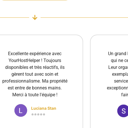
Un grand bravo à cette agence
Je suis e
qui ne cesse de progresser !
des s
Leur organisation est devenue
concier
exemplaire et la qualité du
professi
service atteint un niveau
toujour
exceptionnel. C’est un plaisir de
besoins. G
faire appel à eux.
un te
recom
Stanica Elena
⭐⭐⭐⭐⭐