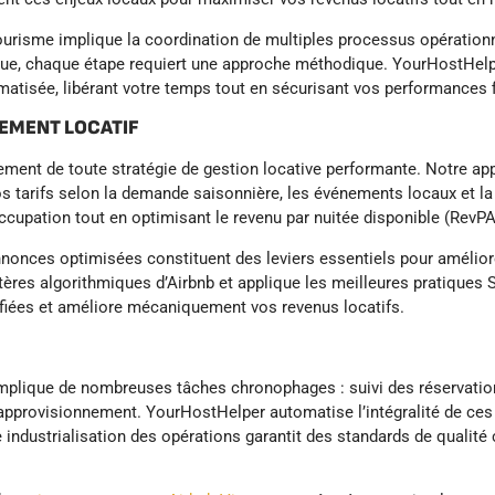
tourisme implique la coordination de multiples processus opératio
ique, chaque étape requiert une approche méthodique. YourHostHelp
matisée, libérant votre temps tout en sécurisant vos performances f
DEMENT LOCATIF
ment de toute stratégie de gestion locative performante. Notre ap
 tarifs selon la demande saisonnière, les événements locaux et la 
ccupation tout en optimisant le revenu par nuitée disponible (RevPA
annonces optimisées constituent des leviers essentiels pour amélio
tères algorithmiques d’Airbnb et applique les meilleures pratiques 
fiées et améliore mécaniquement vos revenus locatifs.
 implique de nombreuses tâches chronophages : suivi des réservati
approvisionnement. YourHostHelper automatise l’intégralité de ces
 industrialisation des opérations garantit des standards de qualité 