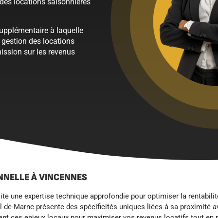
des locations saisonnières
supplémentaire à laquelle
a gestion des locations
ission sur les revenus
NNELLE À VINCENNES
te une expertise technique approfondie pour optimiser la rentabili
de-Marne présente des spécificités uniques liées à sa proximité ave
nt ces enjeux locaux pour maximiser vos revenus locatifs tout en r