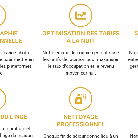
APHIE
OPTIMISATION DES TARIFS
S
NNELLE
À LA NUIT
e séance photo
Notre équipe de concierges optimise
Nous
e pour mettre en
les tarifs de location pour maximiser
entre
 les plateformes
le taux d'occupation et le revenu
gest
ne
moyen par nuit
DU LINGE
NETTOYAGE
PROFESSIONNEL
la fourniture et
e linge de maison
Chaque fin de séjour donne lieu à un
Not