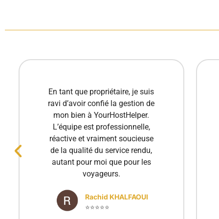
Excellente expérience avec
YourHostHelper ! Toujours
disponibles et très réactifs, ils
gèrent tout avec soin et
professionnalisme. Ma propriété
est entre de bonnes mains.
Merci à toute l'équipe !
Luciana Stan
⭐⭐⭐⭐⭐