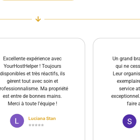
Un grand bravo à cette agence
Je suis e
qui ne cesse de progresser !
des s
Leur organisation est devenue
concier
exemplaire et la qualité du
professi
service atteint un niveau
toujour
exceptionnel. C’est un plaisir de
besoins. G
faire appel à eux.
un te
recom
Stanica Elena
⭐⭐⭐⭐⭐