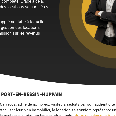
n complète. Grâce à cela,
des locations saisonnières
supplémentaire à laquelle
a gestion des locations
ission sur les revenus
À PORT-EN-BESSIN-HUPPAIN
alvados, attire de nombreux visiteurs séduits par son authenticité
abiliser leur bien immobilier, la location saisonnière représente u
idement devenir chronophage et stressante.
Notre conciergerie Airb