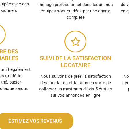
quipée avec des
ménage professionnel dans lequel nos
de v
ssionnels
équipes sont guidées par une charte
en c
complète
RE DES
ABLES
SUIVI DE LA SATISFACTION
LOCATAIRE
ournit également
s (matériel
Nous suivons de près la satisfaction
No
, thé, papier
des locataires et faisons en sorte de
ser
r chaque séjour.
collecter un maximum d'avis 5 étoiles
sur vos annonces en ligne
ESTIMEZ VOS REVENUS