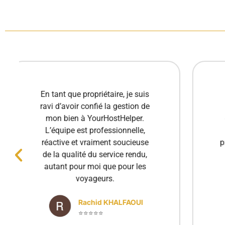
Excellente expérience avec
YourHostHelper ! Toujours
disponibles et très réactifs, ils
gèrent tout avec soin et
professionnalisme. Ma propriété
est entre de bonnes mains.
Merci à toute l'équipe !
Luciana Stan
⭐⭐⭐⭐⭐