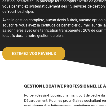
gestion locative en un package tout compris : l’offre de gestio
vous bénéficiez systématiquement des 15 services de gestion 
de YourHostHelper.
Avec la gestion complète, aucun devis à tiroir, aucune option 
souscrire, vous avez la certitude de bénéficier du meilleur de l
saisonnières avec une tarification transparente : 20% de comm
locatifs durant notre gestion du bien.
ESTIMEZ VOS REVENUS
GESTION LOCATIVE PROFESSIONNELLE 
Port-en-Bessin-Huppain, charmant port de pêche du C
Débarquement. Pour les propriétaires souhaitant rent
quotidienne d’un hébergement touristique peut rap