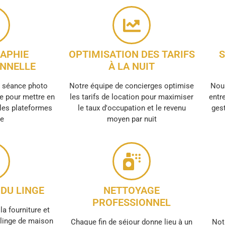
APHIE
OPTIMISATION DES TARIFS
S
NNELLE
À LA NUIT
e séance photo
Notre équipe de concierges optimise
Nous
e pour mettre en
les tarifs de location pour maximiser
entre
 les plateformes
le taux d'occupation et le revenu
gest
ne
moyen par nuit
DU LINGE
NETTOYAGE
PROFESSIONNEL
la fourniture et
e linge de maison
Chaque fin de séjour donne lieu à un
Not