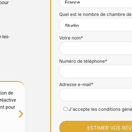
pour
Quel est le nombre de chambre de
-les-
Votre nom*
Numéro de téléphone*
Adresse e-mail*
tion de
Excellente expérience avec YourHostHelper !
réactive
et très réactifs, ils gèrent tout avec soin et
ant pour
propriété est entre de bonnes mains. Merci
J'accepte les conditions géné
Luciana Stan
⭐⭐⭐⭐⭐