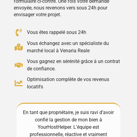
formulaire ci-contre. Une fois votre demande
envoyée, nous revenons vers sous 24h pour
envisager votre projet.
Vous êtes rappelé sous 24h
Vous échangez avec un spécialiste du
marché local à Venaria Reale
Vous gagnez en sérénité grâce à un contrat
de confiance.
Optimisation complète de vos revenus
locatifs
En tant que propriétaire, je suis ravi d’avoir
Excel
confié la gestion de mon bien à
! Tou
YourHostHelper. L’équipe est
gèrent
e
professionnelle, réactive et vraiment
Ma p