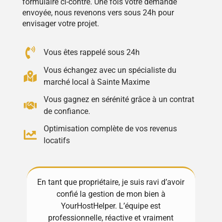
formulaire ci-contre. Une fois votre demande
envoyée, nous revenons vers sous 24h pour
envisager votre projet.
Vous êtes rappelé sous 24h
Vous échangez avec un spécialiste du
marché local à Sainte Maxime
Vous gagnez en sérénité grâce à un contrat
de confiance.
Optimisation complète de vos revenus
locatifs
En tant que propriétaire, je suis ravi d’avoir
Exc
confié la gestion de mon bien à
! 
Mes
YourHostHelper. L’équipe est
gèr
s de
professionnelle, réactive et vraiment
Ma