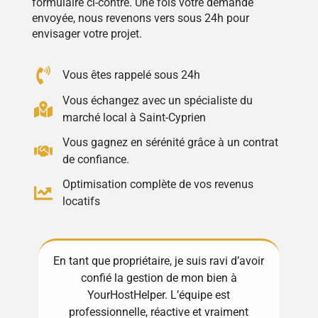
formulaire ci-contre. Une fois votre demande
envoyée, nous revenons vers sous 24h pour
envisager votre projet.
Vous êtes rappelé sous 24h
Vous échangez avec un spécialiste du
marché local à Saint-Cyprien
Vous gagnez en sérénité grâce à un contrat
de confiance.
Optimisation complète de vos revenus
locatifs
En tant que propriétaire, je suis ravi d’avoir
Exc
confié la gestion de mon bien à
! 
Mes
YourHostHelper. L’équipe est
gèr
s de
professionnelle, réactive et vraiment
Ma