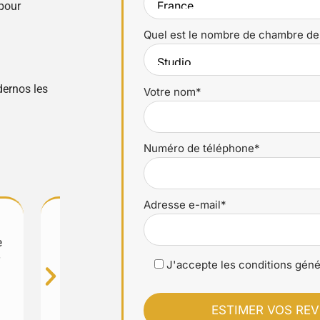
pour
Quel est le nombre de chambre de
dernos les
Votre nom*
Numéro de téléphone*
Adresse e-mail*
rs disponibles
Un grand bravo à cette agence qui ne 
ionnalisme. Ma
organisation est devenue exemplaire
 l'équipe !
atteint un niveau exceptionnel. C’est 
J'accepte les conditions géné
eux.