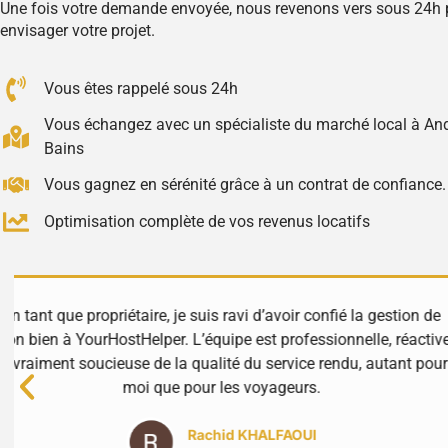
Une fois votre demande envoyée, nous revenons vers sous 24h 
envisager votre projet.
Vous êtes rappelé sous 24h
Vous échangez avec un spécialiste du marché local à An
Bains
Vous gagnez en sérénité grâce à un contrat de confiance.
Optimisation complète de vos revenus locatifs
Excellente expérience avec YourHostHelper ! Toujou
e
et très réactifs, ils gèrent tout avec soin et profess
propriété est entre de bonnes mains. Merci à toute
Luciana Stan
⭐⭐⭐⭐⭐