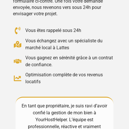
formulaire ci-contre. Une fois votre demande
envoyée, nous revenons vers sous 24h pour
envisager votre projet.
Vous êtes rappelé sous 24h
Vous échangez avec un spécialiste du
marché local à Lattes
Vous gagnez en sérénité grâce à un contrat
de confiance.
Optimisation complète de vos revenus
locatifs
En tant que propriétaire, je suis ravi d’avoir
Excellente
confié la gestion de mon bien à
! Toujours
YourHostHelper. L’équipe est
gèrent tout
professionnelle, réactive et vraiment
Ma propri