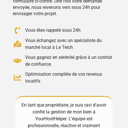
formulaire ci-contre. Une fois votre demande
envoyée, nous revenons vers sous 24h pour
envisager votre projet.
Vous êtes rappelé sous 24h
Vous échangez avec un spécialiste du
marché local à Le Teich
Vous gagnez en sérénité grâce à un contrat
de confiance.
Optimisation complète de vos revenus
locatifs
En tant que propriétaire, je suis ravi d’avoir
Excel
confié la gestion de mon bien à
! Tou
YourHostHelper. L’équipe est
gèrent
e
professionnelle, réactive et vraiment
Ma p