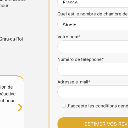
pour
Quel est le nombre de chambre de
Votre nom*
Grau-du-Roi
Numéro de téléphone*
Adresse e-mail*
tion de
Excellente expérience avec YourHostHelper !
réactive
et très réactifs, ils gèrent tout avec soin et
ant pour
propriété est entre de bonnes mains. Merci
J'accepte les conditions géné
Luciana Stan
⭐⭐⭐⭐⭐