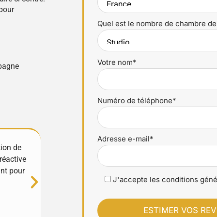
pour
Quel est le nombre de chambre de
Votre nom*
ubagne
Numéro de téléphone*
Adresse e-mail*
tion de
Excellente expérience avec YourHostHelper !
réactive
et très réactifs, ils gèrent tout avec soin et
ant pour
propriété est entre de bonnes mains. Merci
J'accepte les conditions géné
Luciana Stan
⭐⭐⭐⭐⭐