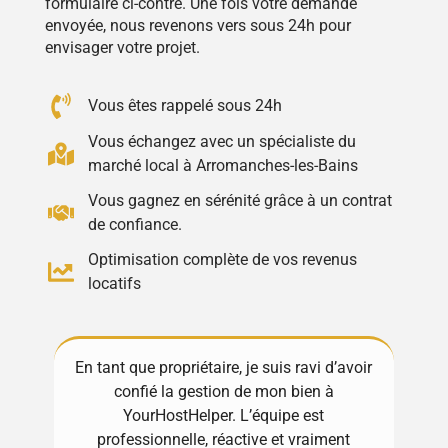
formulaire ci-contre. Une fois votre demande
envoyée, nous revenons vers sous 24h pour
envisager votre projet.
Vous êtes rappelé sous 24h
Vous échangez avec un spécialiste du
marché local à Arromanches-les-Bains
Vous gagnez en sérénité grâce à un contrat
de confiance.
Optimisation complète de vos revenus
locatifs
 je suis ravi d’avoir
Excellente expérience avec YourHost
 de mon bien à
! Toujours disponibles et très réactifs
L’équipe est
gèrent tout avec soin et professionna
ctive et vraiment
Ma propriété est entre de bonnes ma