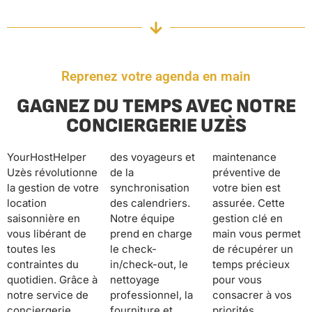
Reprenez votre agenda en main
GAGNEZ DU TEMPS AVEC NOTRE
CONCIERGERIE UZÈS
YourHostHelper
des voyageurs et
maintenance
Uzès révolutionne
de la
préventive de
la gestion de votre
synchronisation
votre bien est
location
des calendriers.
assurée. Cette
saisonnière en
Notre équipe
gestion clé en
vous libérant de
prend en charge
main vous permet
toutes les
le check-
de récupérer un
contraintes du
in/check-out, le
temps précieux
quotidien. Grâce à
nettoyage
pour vous
notre service de
professionnel, la
consacrer à vos
conciergerie
fourniture et
priorités