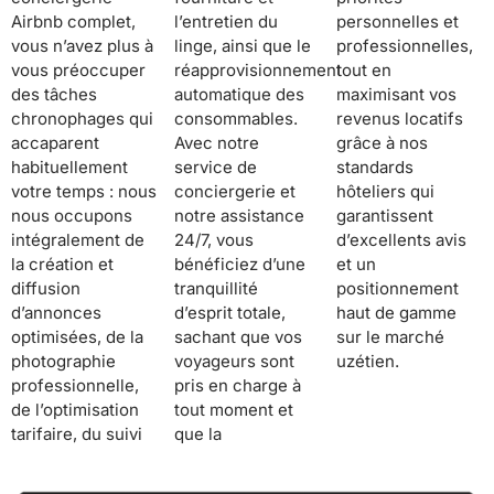
Airbnb complet,
l’entretien du
personnelles et
vous n’avez plus à
linge, ainsi que le
professionnelles,
vous préoccuper
réapprovisionnement
tout en
des tâches
automatique des
maximisant vos
chronophages qui
consommables.
revenus locatifs
accaparent
Avec notre
grâce à nos
habituellement
service de
standards
votre temps : nous
conciergerie et
hôteliers qui
nous occupons
notre assistance
garantissent
intégralement de
24/7, vous
d’excellents avis
la création et
bénéficiez d’une
et un
diffusion
tranquillité
positionnement
d’annonces
d’esprit totale,
haut de gamme
optimisées, de la
sachant que vos
sur le marché
photographie
voyageurs sont
uzétien.
professionnelle,
pris en charge à
de l’optimisation
tout moment et
tarifaire, du suivi
que la