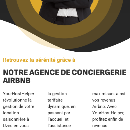
Retrouvez la sérénité grâce à
NOTRE AGENCE DE CONCIERGERIE
AIRBNB
YourHostHelper
la gestion
maximisant ainsi
révolutionne la
tarifaire
vos revenus
gestion de votre
dynamique, en
Airbnb. Avec
location
passant par
YourHostHelper,
saisonnière à
l’accueil et
profitez enfin de
Uzès en vous
l’assistance
revenus