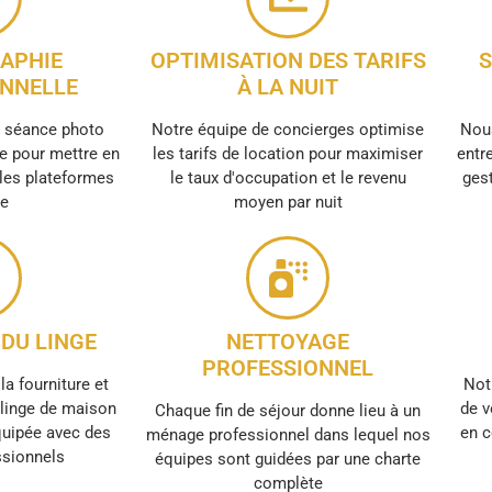
APHIE
OPTIMISATION DES TARIFS
S
NNELLE
À LA NUIT
e séance photo
Notre équipe de concierges optimise
Nous
e pour mettre en
les tarifs de location pour maximiser
entre
 les plateformes
le taux d'occupation et le revenu
gest
ne
moyen par nuit
DU LINGE
NETTOYAGE
PROFESSIONNEL
la fourniture et
Not
e linge de maison
de v
Chaque fin de séjour donne lieu à un
quipée avec des
en c
ménage professionnel dans lequel nos
ssionnels
équipes sont guidées par une charte
complète