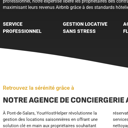
professionnel, notre expertise libère les propriétaires des cont
maximisant leurs revenus Airbnb grâce à des standards hôtelie
SERVICE
GESTION LOCATIVE
A
PROFESSIONNEL
SANS STRESS
F
Retrouvez la sérénité grâce à
NOTRE AGENCE DE CONCIERGERIE 
À Pont-de-Salars, YourHostHelper révolutionne la
réservations et accueil voyageurs 24/7. Nos
propriétaires des tâches chronophages tout en
gestion des locations saisonnières en offrant une
services de conciergerie premium incluent le
sécurisant leurs revenus locatifs. Profitez enfin de
solution clé en main aux propriétaires souhaitant
nettoyage professionnel, l’entretien du linge, la
plus de temps libre et moins de stress pendant que