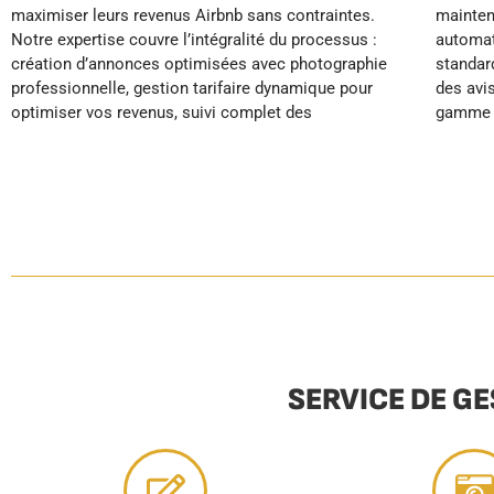
maximiser leurs revenus Airbnb sans contraintes.
maintenance préventive et le réapprovisionnement
votre location fonctionne en pilote automatique
Notre expertise couvre l’intégralité du processus :
automatique de votre logement. En appliquant des
création d’annonces optimisées avec photographie
standards hôteliers rigoureux, nous garantissons
professionnelle, gestion tarifaire dynamique pour
des avis excellents et un positionnement haut de
optimiser vos revenus, suivi complet des
gamme pour vos biens. YourHostHelper libère les
SERVICE DE G