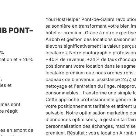
YourHostHelper Pont-de-Salars révolution
saisonnière en transformant votre bien im
NB PONT-
hôtelier premium. Grâce à notre expertis
Airbnb et gestion des locations saisonniè
élevons significativement la valeur perçue
locataires. Notre photographie professi
0%
+40% de revenus, +24% de taux d'occupat
pation et + 26%
positionnant votre location dans le segm
locataire premium que nous orchestrons -
,
cadeaux de bienvenue, assistance 24/7, st
es et
nettoyage et l'entretien du linge, réapp
consommables - transforme une simple lo
Cette approche professionnelle génère de
lèmes sont
votre positionnement tarifaire et attirent 
pe réagit
solvable. Notre optimisation marketing com
d'annonces optimisées, la gestion tarifai
personnalisation des échanges, maximise v
res en amont de
premium. Résultat : votre location Airbn