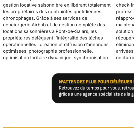
gestion locative saisonnière en libérant totalement
check-in/check-out automatisé, nettoyage
YourHostHelper applique des standards hôteliers
les propriétaires des contraintes quotidiennes
professionnel, fourniture et entretien du linge,
garantissant des avis excellents et un
chronophages. Grâce à ses services de
réapprovisionnement des consommables,
positionnement haut de gamme, les propriétaires
conciergerie Airbnb et de gestion complète des
maintenance préventive et assistance 24/7. Cette
peuvent se consacrer à leurs activités principales
locations saisonnières à Pont-de-Salars, les
solution clé en main permet aux propriétaires de
ou profiter de leur temps libre, tout en maximisant
propriétaires délèguent l’intégralité des tâches
récupérer un temps précieux au quotidien,
leurs revenus locatifs grâce à un pilotage
opérationnelles : création et diffusion d’annonces
éliminant le stress lié à la coordination des
professionnel qui optimise le taux d’occupation et
optimisées, photographie professionnelle,
arrivées/départs, la gestion des urgences
optimisation tarifaire dynamique, synchronisation
nocturnes, les relances de ménage ou les