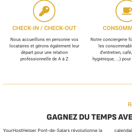
CHECK-IN / CHECK-OUT
CONSOMM
Nous accueillons en personne vos
Notre conciergerie f
locataires et gérons également leur
les consommable
départ pour une relation
d'entretien, café
professionnelle de A à Z
hygiénique, ...) pou
R
GAGNEZ DU TEMPS AVE
YourHostHelper Pont-de-Salars révolutionne la
calendaire, suivi personnalisé des voyageurs,
négociations tarifaires. Pendant que