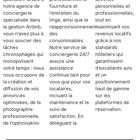
notre agence de
fourniture et
personnelles et
conciergerie
l’entretien du
professionnelles,
spécialisée dans
linge, ainsi que le
tout en
la gestion Airbnb,
réapprovisionnement
maximisant vos
vous n’avez plus à
des
revenus locatifs
vous soucier des
consommables.
grâce à nos
tâches
Notre service de
standards
chronophages qui
conciergerie 24/7
hôteliers qui
monopolisent
assure une
garantissent
votre temps : nous
assistance
d’excellents avis
nous occupons de
continue tant pour
et un
la création et
vous que pour vos
positionnement
diffusion de vos
locataires,
haut de gamme
annonces
incluant la
sur les
optimisées, de la
maintenance et le
plateformes de
photographie
suivi de
réservation.
professionnelle,
satisfaction. En
de l’optimisation
déléguant la