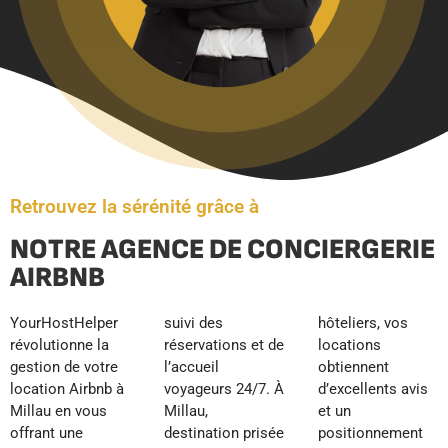
Retrouvez la sérénité grâce à
NOTRE AGENCE DE CONCIERGERIE
AIRBNB
YourHostHelper
suivi des
hôteliers, vos
révolutionne la
réservations et de
locations
gestion de votre
l’accueil
obtiennent
location Airbnb à
voyageurs 24/7. À
d’excellents avis
Millau en vous
Millau,
et un
offrant une
destination prisée
positionnement