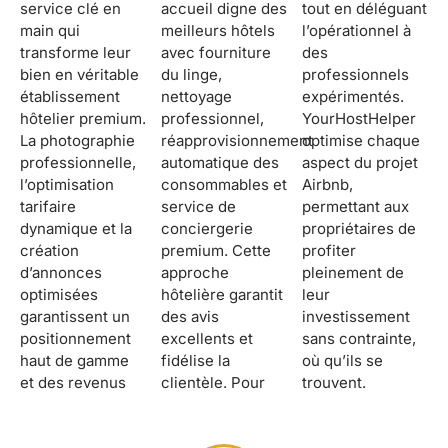
service clé en
accueil digne des
tout en déléguant
main qui
meilleurs hôtels
l’opérationnel à
transforme leur
avec fourniture
des
bien en véritable
du linge,
professionnels
établissement
nettoyage
expérimentés.
hôtelier premium.
professionnel,
YourHostHelper
La photographie
réapprovisionnement
optimise chaque
professionnelle,
automatique des
aspect du projet
l’optimisation
consommables et
Airbnb,
tarifaire
service de
permettant aux
dynamique et la
conciergerie
propriétaires de
création
premium. Cette
profiter
d’annonces
approche
pleinement de
optimisées
hôtelière garantit
leur
garantissent un
des avis
investissement
positionnement
excellents et
sans contrainte,
haut de gamme
fidélise la
où qu’ils se
et des revenus
clientèle. Pour
trouvent.