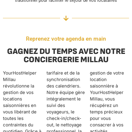
traditionnel pour faciliter le séjour de vos locataires
Reprenez votre agenda en main
GAGNEZ DU TEMPS AVEC NOTRE
CONCIERGERIE MILLAU
YourHostHelper
tarifaire et de la
gestion de votre
Millau
synchronisation
location
révolutionne la
des calendriers.
saisonnière à
gestion de vos
Notre équipe gère
YourHostHelper
locations
intégralement le
Millau, vous
saisonnières en
suivi des
récupérez un
vous libérant de
voyageurs, le
temps précieux
toutes les
check-in/check-
pour vous
contraintes du
out, le nettoyage
consacrer à vos
quotidien. Grâce à
professionnel, la
activités