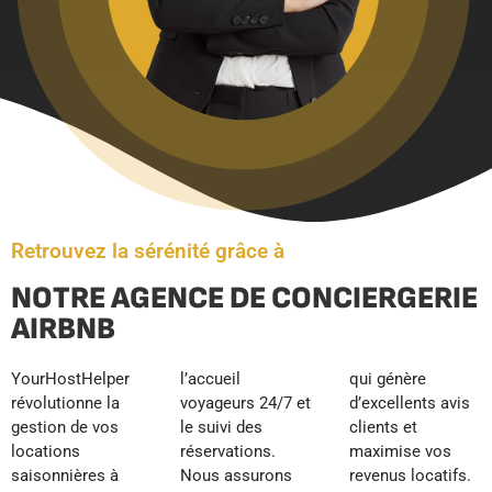
Retrouvez la sérénité grâce à
NOTRE AGENCE DE CONCIERGERIE
AIRBNB
YourHostHelper
l’accueil
qui génère
révolutionne la
voyageurs 24/7 et
d’excellents avis
gestion de vos
le suivi des
clients et
locations
réservations.
maximise vos
saisonnières à
Nous assurons
revenus locatifs.