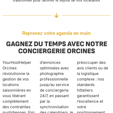
traditionnel pour faciliter le séjour de vos locataires
Reprenez votre agenda en main
GAGNEZ DU TEMPS AVEC NOTRE
CONCIERGERIE ORCINES
YourHostHelper
d’annonces
préoccuper des
Orcines
optimisées avec
avis clients ou de
révolutionne la
photographie
la logistique
gestion de vos
professionnelle
complexe : nos
locations
jusqu’au service
standards
saisonnières en
de conciergerie
hôteliers
vous libérant
24/7, en passant
garantissent
complètement
par la
l’excellence et
des contraintes
synchronisation
votre
quotidiennes. Fini
des calendriers, le
positionnement