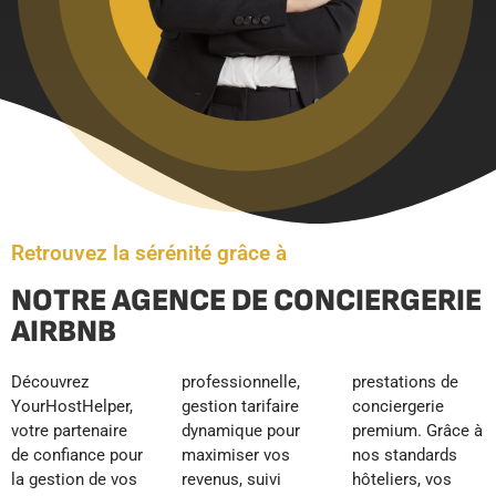
Retrouvez la sérénité grâce à
NOTRE AGENCE DE CONCIERGERIE
AIRBNB
Découvrez
professionnelle,
prestations de
YourHostHelper,
gestion tarifaire
conciergerie
votre partenaire
dynamique pour
premium. Grâce à
de confiance pour
maximiser vos
nos standards
la gestion de vos
revenus, suivi
hôteliers, vos