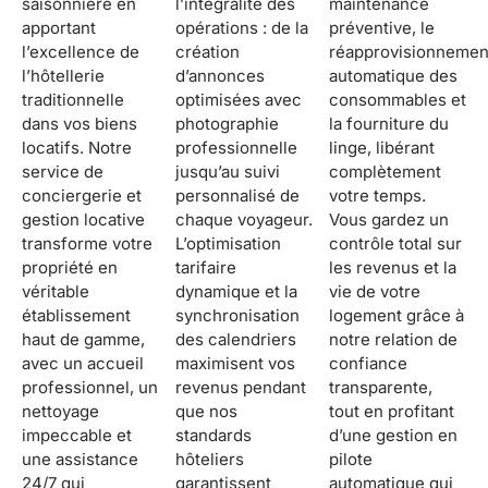
saisonnière en
l’intégralité des
maintenance
apportant
opérations : de la
préventive, le
l’excellence de
création
réapprovisionnement
l’hôtellerie
d’annonces
automatique des
traditionnelle
optimisées avec
consommables et
dans vos biens
photographie
la fourniture du
locatifs. Notre
professionnelle
linge, libérant
service de
jusqu’au suivi
complètement
conciergerie et
personnalisé de
votre temps.
gestion locative
chaque voyageur.
Vous gardez un
transforme votre
L’optimisation
contrôle total sur
propriété en
tarifaire
les revenus et la
véritable
dynamique et la
vie de votre
établissement
synchronisation
logement grâce à
haut de gamme,
des calendriers
notre relation de
avec un accueil
maximisent vos
confiance
professionnel, un
revenus pendant
transparente,
nettoyage
que nos
tout en profitant
impeccable et
standards
d’une gestion en
une assistance
hôteliers
pilote
24/7 qui
garantissent
automatique qui