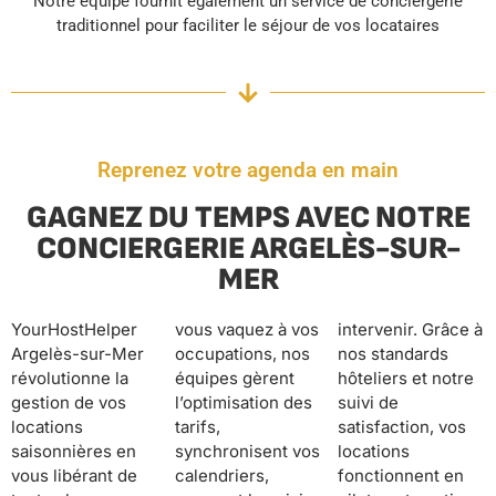
Notre équipe fournit également un service de conciergerie
traditionnel pour faciliter le séjour de vos locataires
Reprenez votre agenda en main
GAGNEZ DU TEMPS AVEC NOTRE
CONCIERGERIE ARGELÈS-SUR-
MER
YourHostHelper
vous vaquez à vos
intervenir. Grâce à
Argelès-sur-Mer
occupations, nos
nos standards
révolutionne la
équipes gèrent
hôteliers et notre
gestion de vos
l’optimisation des
suivi de
locations
tarifs,
satisfaction, vos
saisonnières en
synchronisent vos
locations
vous libérant de
calendriers,
fonctionnent en