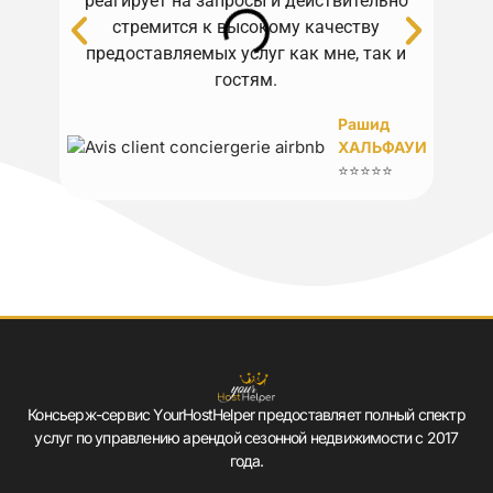
реагирует на запросы и действительно
стремится к высокому качеству
н
предоставляемых услуг как мне, так и
гостям.
Рашид
ХАЛЬФАУИ
⭐⭐⭐⭐⭐
Консьерж-сервис YourHostHelper предоставляет полный спектр
услуг по управлению арендой сезонной недвижимости с 2017
года.