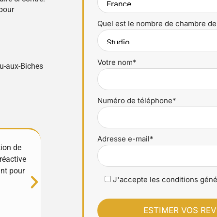
pour
Quel est le nombre de chambre de
Votre nom*
ou-aux-Biches
Numéro de téléphone*
Adresse e-mail*
tion de
Excellente expérience avec YourHostHelper !
réactive
et très réactifs, ils gèrent tout avec soin et
ant pour
propriété est entre de bonnes mains. Merci
J'accepte les conditions géné
Luciana Stan
⭐⭐⭐⭐⭐