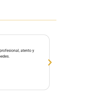
rofesional, atento y
¡Excelente experiencia 
pedes.