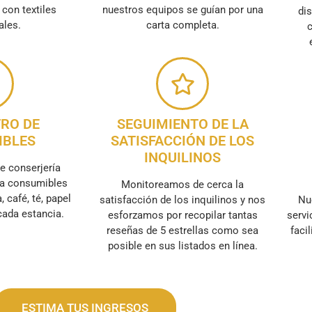
 con textiles
nuestros equipos se guían por una
dis
ales.
carta completa.
c
RO DE
SEGUIMIENTO DE LA
IBLES
SATISFACCIÓN DE LOS
INQUILINOS
e conserjería
na consumibles
Monitoreamos de cerca la
, café, té, papel
satisfacción de los inquilinos y nos
Nu
 cada estancia.
esforzamos por recopilar tantas
servi
reseñas de 5 estrellas como sea
faci
posible en sus listados en línea.
ESTIMA TUS INGRESOS