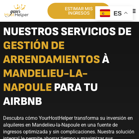
ESTIMAR MIS
ES
INGRESOS
NUESTROS SERVICIOS DE
GESTIÓN DE
ARRENDAMIENTOS
À
MANDELIEU-LA-
NAPOULE
PARA TU
AIRBNB
Descubra cómo YourHostHelper transforma su inversión en
alquileres en Mandelieu-la-Napoule en una fuente de
ingresos optimizada y sin complicaciones. Nuestra solución
integral le permite ahorrar tiempo y maximizar sus