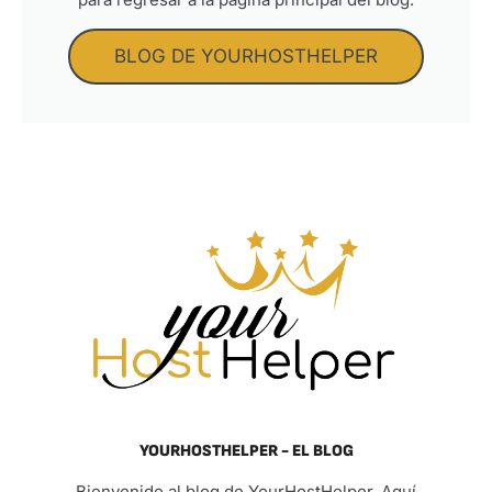
BLOG DE YOURHOSTHELPER
YOURHOSTHELPER - EL BLOG
Bienvenido al blog de YourHostHelper. Aquí