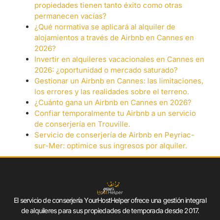
propiedades tienen tanto éxito como otras
permanecen vacías?
¿Qué normativa se aplicará al alquiler de
alojamientos a través de Airbnb en Cannes en
2026?
Invertir en alquileres vacacionales en Cannes en
2026: ¿oportunidad o mercado saturado?
Gestionar un Airbnb en Cannes: las limitaciones,
los errores y las realidades sobre el terreno.
¿Cuánto gana un Airbnb en Cannes en 2026?
Confiar temporalmente tu Airbnb a un servicio
de conserjería en Trouville.
Servicio de conserjería de Airbnb en Peyriac-
sur-Mer: optimice sus ingresos por alquiler.
El servicio de conserjería YourHostHelper ofrece una gestión integral
de alquileres para sus propiedades de temporada desde 2017.