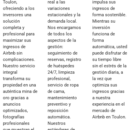
Toulon,
real a las
impulsa sus
ofreciendo a los
variaciones
ingresos de
inversores una
estacionales y la
forma sostenible.
solución
demanda local.
Mientras su
completa y
Nos encargamos
inversión
profesional para
de todos los
funciona de
maximizar sus
aspectos de la
forma
ingresos de
gestión:
automática, usted
Airbnb sin
seguimiento de
puede disfrutar de
complicaciones.
reservas, registro
su tiempo libre
Nuestro servicio
de huéspedes
sin el estrés de la
integral
24/7, limpieza
gestión diaria, a
transforma su
profesional,
la vez que
propiedad en una
servicio de ropa
optimiza sus
auténtica mina de
de cama,
ingresos gracias
oro gracias a
mantenimiento
a nuestra
anuncios
preventivo y
experiencia en el
optimizados,
reposición
mercado de
fotografías
automática.
Airbnb en Toulon.
profesionales
Nuestros
que muestran el
estándares de