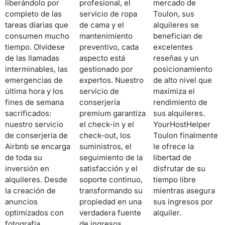
liberándolo por
profesional, el
mercado de
completo de las
servicio de ropa
Toulon, sus
tareas diarias que
de cama y el
alquileres se
consumen mucho
mantenimiento
benefician de
tiempo. Olvídese
preventivo, cada
excelentes
de las llamadas
aspecto está
reseñas y un
interminables, las
gestionado por
posicionamiento
emergencias de
expertos. Nuestro
de alto nivel que
última hora y los
servicio de
maximiza el
fines de semana
conserjería
rendimiento de
sacrificados:
premium garantiza
sus alquileres.
nuestro servicio
el check-in y el
YourHostHelper
de conserjería de
check-out, los
Toulon finalmente
Airbnb se encarga
suministros, el
le ofrece la
de toda su
seguimiento de la
libertad de
inversión en
satisfacción y el
disfrutar de su
alquileres. Desde
soporte continuo,
tiempo libre
la creación de
transformando su
mientras asegura
anuncios
propiedad en una
sus ingresos por
optimizados con
verdadera fuente
alquiler.
fotografía
de ingresos