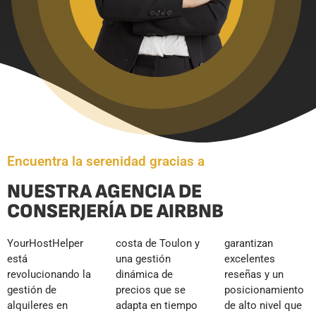
Encuentra la serenidad gracias a
NUESTRA AGENCIA DE
CONSERJERÍA DE AIRBNB
YourHostHelper
costa de Toulon y
garantizan
está
una gestión
excelentes
revolucionando la
dinámica de
reseñas y un
gestión de
precios que se
posicionamiento
alquileres en
adapta en tiempo
de alto nivel que