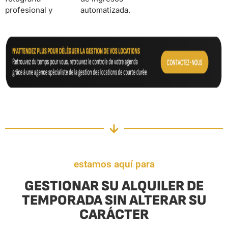
profesional y
automatizada.
estamos aquí para
GESTIONAR SU ALQUILER DE
TEMPORADA SIN ALTERAR SU
CARÁCTER