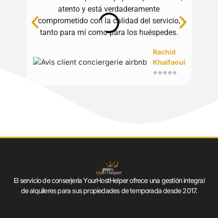
atento y está verdaderamente
pr
comprometido con la calidad del servicio,
buen
tanto para mí como para los huéspedes.
Rachid
Khalfaoui
⭐⭐⭐⭐⭐
El servicio de conserjería YourHostHelper ofrece una gestión integral
de alquileres para sus propiedades de temporada desde 2017.