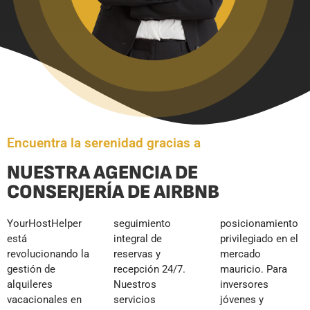
Encuentra la serenidad gracias a
NUESTRA AGENCIA DE
CONSERJERÍA DE AIRBNB
YourHostHelper
seguimiento
posicionamiento
está
integral de
privilegiado en el
revolucionando la
reservas y
mercado
gestión de
recepción 24/7.
mauricio. Para
alquileres
Nuestros
inversores
vacacionales en
servicios
jóvenes y