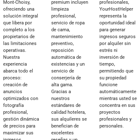
Mont-Choisy,
premium incluyen
profesionales,
ofreciendo una
limpieza
YourHostHelper
solución integral
profesional,
representa la
que libera por
servicio de ropa
oportunidad ideal
completo a los
de cama,
para generar
propietarios de
mantenimiento
ingresos seguros
las limitaciones
preventivo,
por alquiler sin
operativas.
reposición
estrés ni
Nuestra
automática de
inversión de
experiencia
existencias y un
tiempo,
abarca todo el
servicio de
permitiendo que
proceso:
conserjería de
su propiedad
creación de
alta gama.
funcione
anuncios
Gracias a
automáticamente
optimizados con
nuestros
mientras usted se
fotografía
estándares de
concentra en sus
profesional,
calidad hotelera,
proyectos
gestión dinámica
sus alquileres se
profesionales y
de precios para
benefician de
personales.
maximizar sus
excelentes
ingresos,
reseñas y un