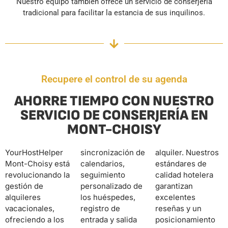
Nuestro equipo también ofrece un servicio de conserjería
tradicional para facilitar la estancia de sus inquilinos.
Recupere el control de su agenda
AHORRE TIEMPO CON NUESTRO
SERVICIO DE CONSERJERÍA EN
MONT-CHOISY
YourHostHelper
sincronización de
alquiler. Nuestros
Mont-Choisy está
calendarios,
estándares de
revolucionando la
seguimiento
calidad hotelera
gestión de
personalizado de
garantizan
alquileres
los huéspedes,
excelentes
vacacionales,
registro de
reseñas y un
ofreciendo a los
entrada y salida
posicionamiento