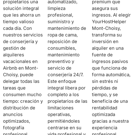
propietarios una
automatizado,
premium que
solución integral
limpieza
asegura sus
que les ahorra un
profesional,
ingresos. Al elegir
tiempo valioso
suministro y
YourHostHelper
cada día. Con
mantenimiento de
Mont-Choisy,
nuestros servicios
ropa de cama,
transforma su
de conserjería y
reposición de
inversión en
gestión de
consumibles,
alquiler en una
alquileres
mantenimiento
fuente de
vacacionales en
preventivo y
ingresos pasivos
Airbnb en Mont-
servicio de
que funciona de
Choisy, puede
conserjería 24/7.
forma automática,
delegar todas las
Este enfoque
sin estrés ni
tareas que
integral libera por
pérdidas de
consumen mucho
completo a los
tiempo, y se
tiempo: creación y
propietarios de las
beneficia de una
distribución de
limitaciones
rentabilidad
anuncios
operativas,
optimizada
optimizados,
permitiéndoles
gracias a nuestra
fotografía
centrarse en su
experiencia
profesional,
vida profesional y
profesional.