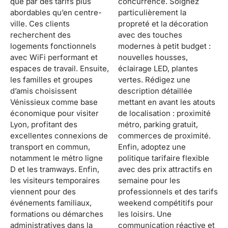
que par des tarifs plus
concurrence. Soignez
abordables qu’en centre-
particulièrement la
ville. Ces clients
propreté et la décoration
recherchent des
avec des touches
logements fonctionnels
modernes à petit budget :
avec WiFi performant et
nouvelles housses,
espaces de travail. Ensuite,
éclairage LED, plantes
les familles et groupes
vertes. Rédigez une
d’amis choisissent
description détaillée
Vénissieux comme base
mettant en avant les atouts
économique pour visiter
de localisation : proximité
Lyon, profitant des
métro, parking gratuit,
excellentes connexions de
commerces de proximité.
transport en commun,
Enfin, adoptez une
notamment le métro ligne
politique tarifaire flexible
D et les tramways. Enfin,
avec des prix attractifs en
les visiteurs temporaires
semaine pour les
viennent pour des
professionnels et des tarifs
événements familiaux,
weekend compétitifs pour
formations ou démarches
les loisirs. Une
administratives dans la
communication réactive et