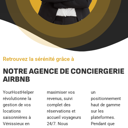
Retrouvez la sérénité grâce à
NOTRE AGENCE DE CONCIERGERIE
AIRBNB
YourHostHelper
maximiser vos
un
révolutionne la
revenus, suivi
positionnement
gestion de vos
complet des
haut de gamme
locations
réservations et
sur les
saisonnières à
accueil voyageurs
plateformes.
Vénissieux en
24/7. Nous
Pendant que