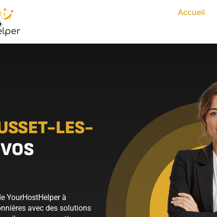
Accueil
USSET-LES-
 VOS
 de YourHostHelper à
onnières avec des solutions