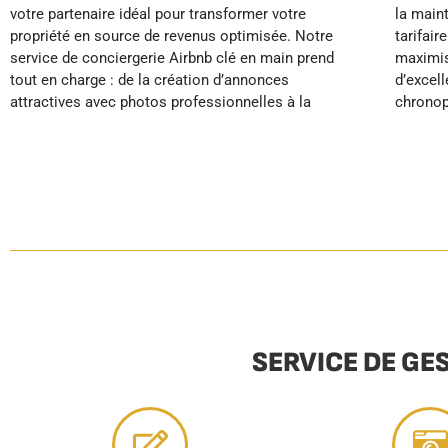
votre partenaire idéal pour transformer votre
la maintenance de votre bien. Grâce à notre gestion
les-Pins des contraintes de la location courte durée
propriété en source de revenus optimisée. Notre
tarifaire dynamique et nos standards hôteliers, vous
service de conciergerie Airbnb clé en main prend
maximisez vos revenus tout en garantissant
tout en charge : de la création d’annonces
d’excellents avis clients. Fini le stress et les tâches
attractives avec photos professionnelles à la
chronophages : pendant que votre location
SERVICE DE GE