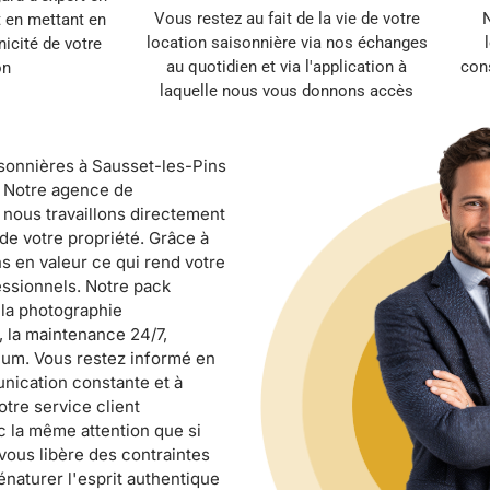
Vous restez au fait de la vie de votre
N
t en mettant en
location saisonnière via nos échanges
unicité de votre
au quotidien et via l'application à
cons
on
laquelle nous vous donnons accès
isonnières à Sausset-les-Pins
n. Notre agence de
nous travaillons directement
de votre propriété. Grâce à
s en valeur ce qui rend votre
essionnels. Notre pack
 la photographie
, la maintenance 24/7,
ium. Vous restez informé en
nication constante et à
otre service client
ec la même attention que si
vous libère des contraintes
naturer l'esprit authentique