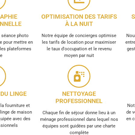
APHIE
OPTIMISATION DES TARIFS
S
NNELLE
À LA NUIT
e séance photo
Notre équipe de concierges optimise
Nous
e pour mettre en
les tarifs de location pour maximiser
entre
 les plateformes
le taux d'occupation et le revenu
gest
ne
moyen par nuit
DU LINGE
NETTOYAGE
PROFESSIONNEL
la fourniture et
Not
e linge de maison
de v
Chaque fin de séjour donne lieu à un
quipée avec des
en c
ménage professionnel dans lequel nos
ssionnels
équipes sont guidées par une charte
complète