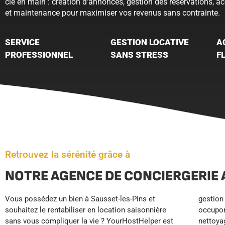
clé en main : création d’annonces, gestion des réservations, a
et maintenance pour maximiser vos revenus sans contrainte.
SERVICE
GESTION LOCATIVE
A
PROFESSIONNEL
SANS STRESS
F
Retrouvez la sérénité grâce à
NOTRE AGENCE DE CONCIERGERIE 
Vous possédez un bien à Sausset-les-Pins et
gestion complète de vos réservations. Nous nous
fonctionne en pilote automatique, vous profitez de
souhaitez le rentabiliser en location saisonnière
occupons de l’accueil de vos voyageurs 24h/7j, du
revenus sécurisés et de votre temps libre.
sans vous compliquer la vie ? YourHostHelper est
nettoyage professionnel, de l’entretien du linge et de
YourHostHelper libère les propriétaires de Sausset-