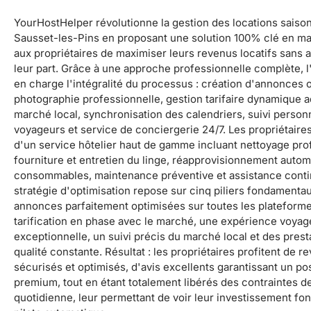
YourHostHelper révolutionne la gestion des locations saiso
Sausset-les-Pins en proposant une solution 100% clé en ma
aux propriétaires de maximiser leurs revenus locatifs sans 
leur part. Grâce à une approche professionnelle complète, 
en charge l'intégralité du processus : création d'annonces
photographie professionnelle, gestion tarifaire dynamique 
marché local, synchronisation des calendriers, suivi person
voyageurs et service de conciergerie 24/7. Les propriétaire
d'un service hôtelier haut de gamme incluant nettoyage pro
fourniture et entretien du linge, réapprovisionnement auto
consommables, maintenance préventive et assistance conti
stratégie d'optimisation repose sur cinq piliers fondamentau
annonces parfaitement optimisées sur toutes les plateform
tarification en phase avec le marché, une expérience voyag
exceptionnelle, un suivi précis du marché local et des prest
qualité constante. Résultat : les propriétaires profitent de r
sécurisés et optimisés, d'avis excellents garantissant un p
premium, tout en étant totalement libérés des contraintes d
quotidienne, leur permettant de voir leur investissement fo