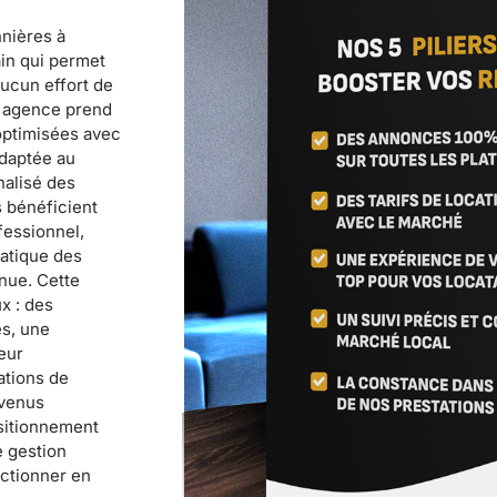
nnières à
in qui permet
aucun effort de
l'agence prend
 optimisées avec
adaptée au
nalisé des
s bénéficient
fessionnel,
matique des
nue. Cette
x : des
es, une
eur
ations de
evenus
ositionnement
e gestion
nctionner en