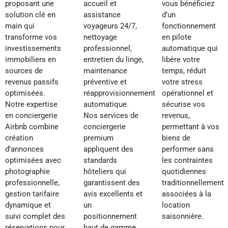
proposant une
accueil et
vous bénéficiez
solution clé en
assistance
d’un
main qui
voyageurs 24/7,
fonctionnement
transforme vos
nettoyage
en pilote
investissements
professionnel,
automatique qui
immobiliers en
entretien du linge,
libère votre
sources de
maintenance
temps, réduit
revenus passifs
préventive et
votre stress
optimisées.
réapprovisionnement
opérationnel et
Notre expertise
automatique.
sécurise vos
en conciergerie
Nos services de
revenus,
Airbnb combine
conciergerie
permettant à vos
création
premium
biens de
d’annonces
appliquent des
performer sans
optimisées avec
standards
les contraintes
photographie
hôteliers qui
quotidiennes
professionnelle,
garantissent des
traditionnellement
gestion tarifaire
avis excellents et
associées à la
dynamique et
un
location
suivi complet des
positionnement
saisonnière.
réservations pour
haut de gamme