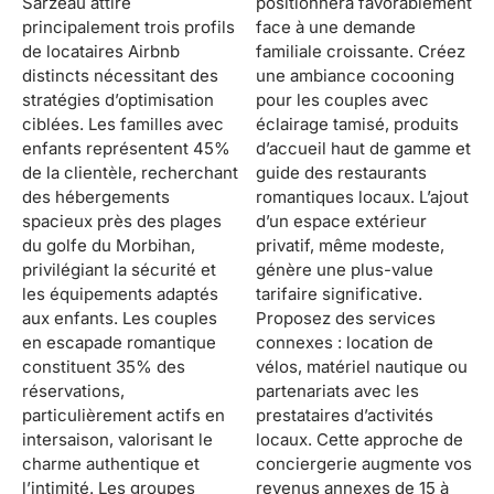
Sarzeau attire
positionnera favorablement
principalement trois profils
face à une demande
de locataires Airbnb
familiale croissante. Créez
distincts nécessitant des
une ambiance cocooning
stratégies d’optimisation
pour les couples avec
ciblées. Les familles avec
éclairage tamisé, produits
enfants représentent 45%
d’accueil haut de gamme et
de la clientèle, recherchant
guide des restaurants
des hébergements
romantiques locaux. L’ajout
spacieux près des plages
d’un espace extérieur
du golfe du Morbihan,
privatif, même modeste,
privilégiant la sécurité et
génère une plus-value
les équipements adaptés
tarifaire significative.
aux enfants. Les couples
Proposez des services
en escapade romantique
connexes : location de
constituent 35% des
vélos, matériel nautique ou
réservations,
partenariats avec les
particulièrement actifs en
prestataires d’activités
intersaison, valorisant le
locaux. Cette approche de
charme authentique et
conciergerie augmente vos
l’intimité. Les groupes
revenus annexes de 15 à