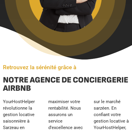
Retrouvez la sérénité grâce à
NOTRE AGENCE DE CONCIERGERIE
AIRBNB
YourHostHelper
maximiser votre
sur le marché
révolutionne la
rentabilité. Nous
sarzéen. En
gestion locative
assurons un
confiant votre
saisonnière à
service
gestion locative à
Sarzeau en
d’excellence avec
YourHostHelper,