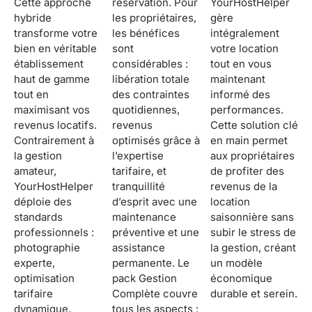
Cette approche
réservation. Pour
YourHostHelper
hybride
les propriétaires,
gère
transforme votre
les bénéfices
intégralement
bien en véritable
sont
votre location
établissement
considérables :
tout en vous
haut de gamme
libération totale
maintenant
tout en
des contraintes
informé des
maximisant vos
quotidiennes,
performances.
revenus locatifs.
revenus
Cette solution clé
Contrairement à
optimisés grâce à
en main permet
la gestion
l’expertise
aux propriétaires
amateur,
tarifaire, et
de profiter des
YourHostHelper
tranquillité
revenus de la
déploie des
d’esprit avec une
location
standards
maintenance
saisonnière sans
professionnels :
préventive et une
subir le stress de
photographie
assistance
la gestion, créant
experte,
permanente. Le
un modèle
optimisation
pack Gestion
économique
tarifaire
Complète couvre
durable et serein.
dynamique,
tous les aspects :