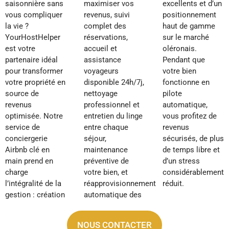
saisonnière sans
maximiser vos
excellents et d’un
vous compliquer
revenus, suivi
positionnement
la vie ?
complet des
haut de gamme
YourHostHelper
réservations,
sur le marché
est votre
accueil et
oléronais.
partenaire idéal
assistance
Pendant que
pour transformer
voyageurs
votre bien
votre propriété en
disponible 24h/7j,
fonctionne en
source de
nettoyage
pilote
revenus
professionnel et
automatique,
optimisée. Notre
entretien du linge
vous profitez de
service de
entre chaque
revenus
conciergerie
séjour,
sécurisés, de plus
Airbnb clé en
maintenance
de temps libre et
main prend en
préventive de
d’un stress
charge
votre bien, et
considérablement
l’intégralité de la
réapprovisionnement
réduit.
gestion : création
automatique des
NOUS CONTACTER