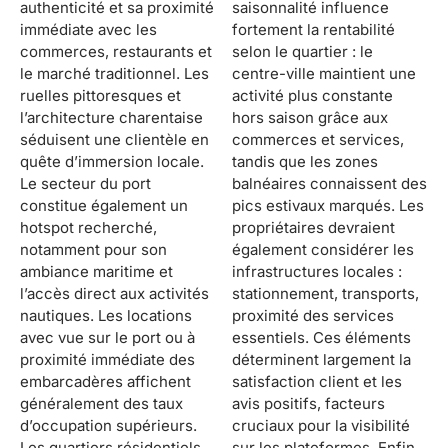
authenticité et sa proximité
saisonnalité influence
immédiate avec les
fortement la rentabilité
commerces, restaurants et
selon le quartier : le
le marché traditionnel. Les
centre-ville maintient une
ruelles pittoresques et
activité plus constante
l’architecture charentaise
hors saison grâce aux
séduisent une clientèle en
commerces et services,
quête d’immersion locale.
tandis que les zones
Le secteur du port
balnéaires connaissent des
constitue également un
pics estivaux marqués. Les
hotspot recherché,
propriétaires devraient
notamment pour son
également considérer les
ambiance maritime et
infrastructures locales :
l’accès direct aux activités
stationnement, transports,
nautiques. Les locations
proximité des services
avec vue sur le port ou à
essentiels. Ces éléments
proximité immédiate des
déterminent largement la
embarcadères affichent
satisfaction client et les
généralement des taux
avis positifs, facteurs
d’occupation supérieurs.
cruciaux pour la visibilité
Les quartiers résidentiels
sur les plateformes. Enfin,