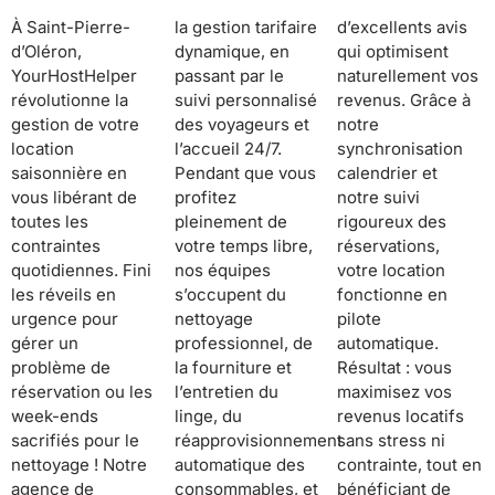
À Saint-Pierre-
la gestion tarifaire
d’excellents avis
d’Oléron,
dynamique, en
qui optimisent
YourHostHelper
passant par le
naturellement vos
révolutionne la
suivi personnalisé
revenus. Grâce à
gestion de votre
des voyageurs et
notre
location
l’accueil 24/7.
synchronisation
saisonnière en
Pendant que vous
calendrier et
vous libérant de
profitez
notre suivi
toutes les
pleinement de
rigoureux des
contraintes
votre temps libre,
réservations,
quotidiennes. Fini
nos équipes
votre location
les réveils en
s’occupent du
fonctionne en
urgence pour
nettoyage
pilote
gérer un
professionnel, de
automatique.
problème de
la fourniture et
Résultat : vous
réservation ou les
l’entretien du
maximisez vos
week-ends
linge, du
revenus locatifs
sacrifiés pour le
réapprovisionnement
sans stress ni
nettoyage ! Notre
automatique des
contrainte, tout en
agence de
consommables, et
bénéficiant de