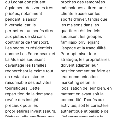
du Lachat constituent
proches des remontées
également des zones très
mécaniques attirent une
prisées, notamment
clientèle axée sur les
pendant la saison
sports d’hiver, tandis que
hivernale, car ils
les maisons dans les
permettent un accès direct
quartiers résidentiels
aux pistes de ski sans
séduisent les groupes
contrainte de transport.
familiaux privilégiant
Les secteurs résidentiels
l’espace et la tranquillité.
comme Les Echarmeaux et
Pour optimiser leur
La Muande séduisent
stratégie, les propriétaires
davantage les familles
doivent adapter leur
recherchant le calme tout
positionnement tarifaire et
en restant à distance
leur communication
raisonnable des activités
marketing selon la
touristiques. Cette
localisation de leur bien, en
répartition de la demande
mettant en avant soit la
révèle des insights
commodité d’accès aux
précieux pour les
activités, soit le caractère
propriétaires investisseurs.
authentique et paisible de
D’abord, elle confirme que
l’hébergement selon le