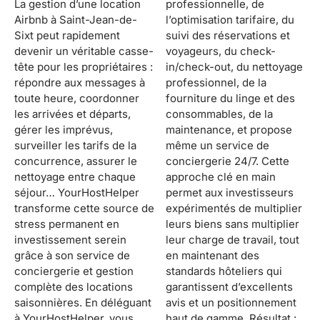
La gestion d’une location
professionnelle, de
Airbnb à Saint-Jean-de-
l’optimisation tarifaire, du
Sixt peut rapidement
suivi des réservations et
devenir un véritable casse-
voyageurs, du check-
tête pour les propriétaires :
in/check-out, du nettoyage
répondre aux messages à
professionnel, de la
toute heure, coordonner
fourniture du linge et des
les arrivées et départs,
consommables, de la
gérer les imprévus,
maintenance, et propose
surveiller les tarifs de la
même un service de
concurrence, assurer le
conciergerie 24/7. Cette
nettoyage entre chaque
approche clé en main
séjour… YourHostHelper
permet aux investisseurs
transforme cette source de
expérimentés de multiplier
stress permanent en
leurs biens sans multiplier
investissement serein
leur charge de travail, tout
grâce à son service de
en maintenant des
conciergerie et gestion
standards hôteliers qui
complète des locations
garantissent d’excellents
saisonnières. En déléguant
avis et un positionnement
à YourHostHelper, vous
haut de gamme. Résultat :