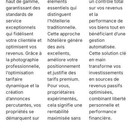
haut de gamme,
éléments
un contrôle total
garantissant des
essentiels qui
sur vos revenus
standards de
distinguent
et la
service
l’hôtellerie
performance de
exceptionnels
traditionnelle.
vos biens tout en
qui fidélisent
Cette approche
bénéficiant d’une
votre clientèle et
hôtelière génère
gestion
optimisent vos
des avis
automatisée.
revenus. Grâce à
excellents,
Cette solution clé
la photographie
améliore votre
en main
professionnelle,
positionnement
transforme vos
l’optimisation
et justifie des
investissements
tarifaire
tarifs premium.
en sources de
dynamique et la
Pour vous,
revenus passifs
création
propriétaires
optimisées,
d’annonces
expérimentés,
combinant liberté
percutantes, vos
cela signifie une
personnelle et
propriétés se
rentabilité
performance
démarquent sur
maximisée sans
financière.