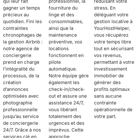
qui leur fait
professionnel, la
réduisant votre
gagner un temps
fourniture du
stress. En
précieux au
linge et des
déléguant votre
quotidien. Fini les
consommables,
gestion locative à
contraintes
ainsi que la
YourHostHelper,
chronophages de
maintenance
vous récupérez
la gestion Airbnb :
préventive, vos
votre temps libre
notre agence de
locations
tout en sécurisant
conciergerie
fonctionnent en
vos revenus,
prend en charge
pilote
permettant à votre
l’intégralité du
automatique.
investissement
processus, de la
Notre équipe gère
immobilier de
création
également les
générer des
d’annonces
check-in/check-
profits optimaux
optimisées avec
out et assure une
sans aucune
photographie
assistance 24/7,
contrainte
professionnelle
vous libérant
opérationnelle de
jusqu’au service
totalement des
votre part.
de conciergerie
urgences et des
24/7. Grâce à nos
imprévus. Cette
services clé en
approche