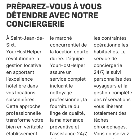
PRÉPAREZ-VOUS À VOUS
DÉTENDRE AVEC NOTRE
CONCIERGERIE
À Saint-Jean-de-
le marché
les contraintes
Sixt,
concurrentiel de
opérationnelles
YourHostHelper
la location courte
habituelles. Le
révolutionne la
durée. L’équipe
service de
gestion locative
YourHostHelper
conciergerie
en apportant
assure un
24/7, le suivi
l’excellence
service complet
personnalisé des
hôtelière dans
incluant le
voyageurs et la
vos locations
nettoyage
gestion complète
saisonnières.
professionnel, la
des réservations
Cette approche
fourniture du
vous libèrent
professionnelle
linge de qualité,
totalement des
transforme votre
la maintenance
tâches
bien en véritable
préventive et
chronophages.
établissement
l’assistance 24/7,
Vous conservez