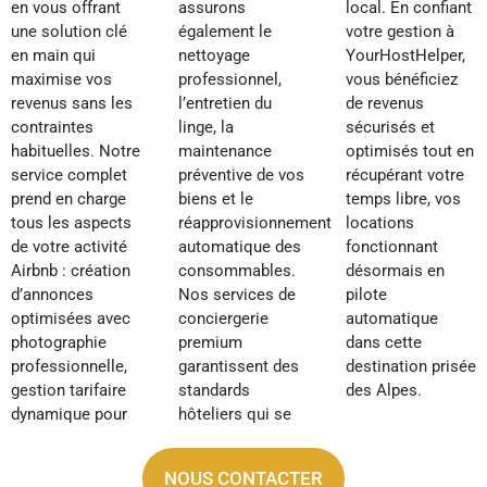
en vous offrant
assurons
local. En confiant
une solution clé
également le
votre gestion à
en main qui
nettoyage
YourHostHelper,
maximise vos
professionnel,
vous bénéficiez
revenus sans les
l’entretien du
de revenus
contraintes
linge, la
sécurisés et
habituelles. Notre
maintenance
optimisés tout en
service complet
préventive de vos
récupérant votre
prend en charge
biens et le
temps libre, vos
tous les aspects
réapprovisionnement
locations
de votre activité
automatique des
fonctionnant
Airbnb : création
consommables.
désormais en
d’annonces
Nos services de
pilote
optimisées avec
conciergerie
automatique
photographie
premium
dans cette
professionnelle,
garantissent des
destination prisée
gestion tarifaire
standards
des Alpes.
dynamique pour
hôteliers qui se
NOUS CONTACTER